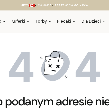
HEYS
•
CANADA
•
ZESTAW CAMO -10%
k
Kuferki
Torby
Plecaki
Dla Dzieci
o podanym adresie nie 